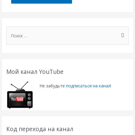
П
о
и
с
к
Мой канал YouTube
:
Не забудьте
подписаться на канал
!
Код перехода на канал