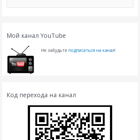
о
и
с
к
Мой канал YouTube
:
Не забудьте
подписаться на канал
!
Код перехода на канал