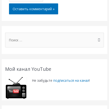
П
о
и
с
к
Мой канал YouTube
:
Не забудьте
подписаться на канал
!