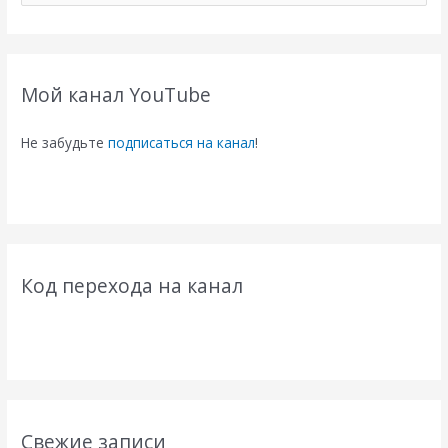
и
с
к
Мой канал YouTube
:
Не забудьте
подписаться на канал
!
Код перехода на канал
Свежие записи