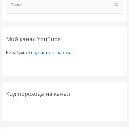
о
и
с
к
Мой канал YouTube
:
Не забудьте
подписаться на канал
!
Код перехода на канал